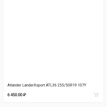
6 630.00 ₽
Sonix PRIMEMARCH H/T 79 255/50R19 107V
6 800.00 ₽
Three A ECOSAVER 255/50R19 103V
6 850.00 ₽
Atlander LanderXsport ATL36 255/50R19 107Y
Evergreen DYNACOMFORT ES83 255/50R19 107V
6 450.00 ₽
7 040.00 ₽