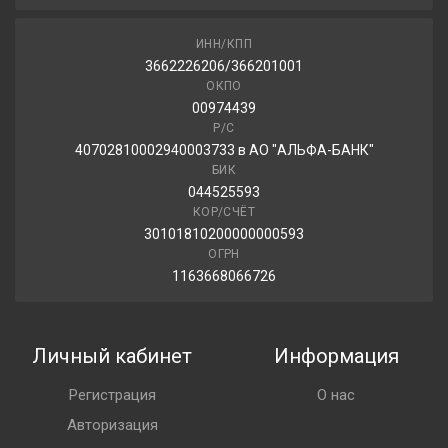
ИНН/КПП
3662226206/366201001
ОКПО
00974439
Р/С
40702810002940003733 в АО "АЛЬФА-БАНК"
БИК
044525593
КОР/СЧЁТ
30101810200000000593
ОГРН
1163668066726
Личный кабинет
Информация
Регистрация
О нас
Авторизация