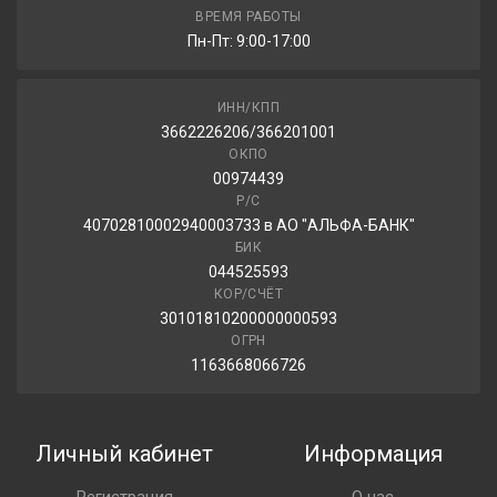
ВРЕМЯ РАБОТЫ
Пн-Пт: 9:00-17:00
ИНН/КПП
3662226206/366201001
ОКПО
00974439
Р/С
40702810002940003733 в АО "АЛЬФА-БАНК"
БИК
044525593
КОР/СЧЁТ
30101810200000000593
ОГРН
1163668066726
Личный кабинет
Информация