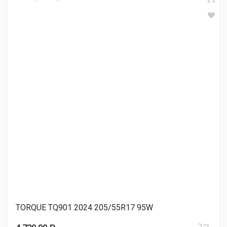
Atlander AX88 205/55R17 95W
4 850.00 ₽
LingLong Green-Max All Season 205/55R17 95V
5 160.00 ₽
LingLong Comfort Master 205/55R17 95V
5 260.00 ₽
TORQUE TQ901 2024 205/55R17 95W
Lanvigator Catchpower plus 205/55R17 95W