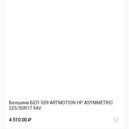
Sunfull SF-688 225/50R17 98W
4 570.00 ₽
Fortune FSR-802 225/50R17 94V
4 610.00 ₽
ARDUZZA EPOCH SPORT ES 225/50R17 94W
4 690.00 ₽
Белшина БЕЛ-539 ARTMOTION HP ASYMMETRIC
225/50R17 94V
Roadmarch PRIME A/S 225/50R17 98W
4 510.00 ₽
4 750.00 ₽