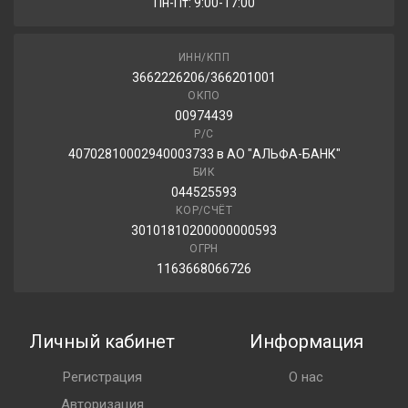
Пн-Пт: 9:00-17:00
ИНН/КПП
3662226206/366201001
ОКПО
00974439
Р/С
40702810002940003733 в АО "АЛЬФА-БАНК"
БИК
044525593
КОР/СЧЁТ
30101810200000000593
ОГРН
1163668066726
Личный кабинет
Информация
Регистрация
О нас
Авторизация