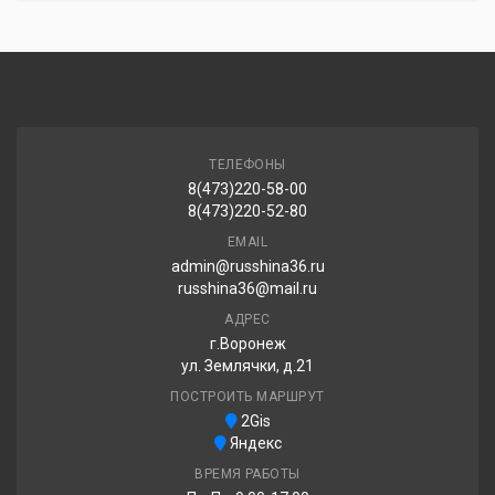
Sonix XSPORT S8 225/50R17 98W
4 820.00 ₽
ТЕЛЕФОНЫ
8(473)220-58-00
8(473)220-52-80
EMAIL
admin@russhina36.ru
russhina36@mail.ru
АДРЕС
г.Воронеж
ул. Землячки, д.21
ПОСТРОИТЬ МАРШРУТ
2Gis
Яндекс
ВРЕМЯ РАБОТЫ