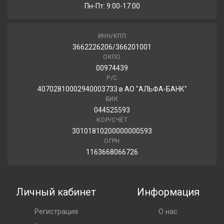
Пн-Пт: 9:00-17:00
ИНН/КПП
3662226206/366201001
ОКПО
00974439
Р/С
40702810002940003733 в АО "АЛЬФА-БАНК"
БИК
044525593
КОР/СЧЁТ
30101810200000000593
ОГРН
1163668066726
Личный кабинет
Информация
Регистрация
О нас