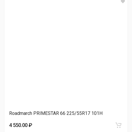
Goodride ZuperEco Z-107 225/55R17 101W
4 860.00 ₽
Sonix PRIMESTAR 66 225/55R17 101H
4 950.00 ₽
Roadmarch PRIMESTAR 66 225/55R17 101H
4 550.00 ₽