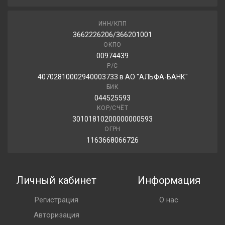
ИНН/КПП
3662226206/366201001
ОКПО
00974439
Р/С
40702810002940003733 в АО "АЛЬФА-БАНК"
БИК
044525593
КОР/СЧЁТ
30101810200000000593
ОГРН
1163668066726
Личный кабинет
Информация
Регистрация
О нас
Авторизация