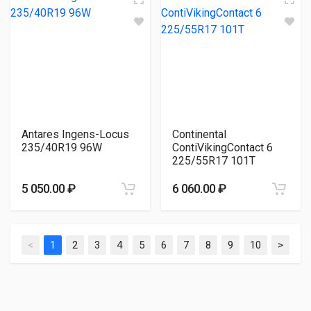
Antares Ingens-Locus
Continental
235/40R19 96W
ContiVikingContact 6
225/55R17 101T
5 050.00 ₽
6 060.00 ₽
<
1
2
3
4
5
6
7
8
9
10
>