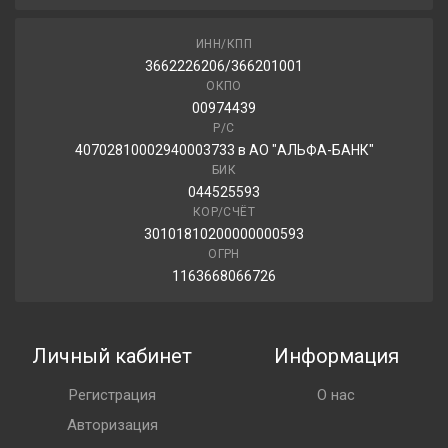
ИНН/КПП
3662226206/366201001
ОКПО
00974439
Р/С
40702810002940003733 в АО "АЛЬФА-БАНК"
БИК
044525593
КОР/СЧЁТ
30101810200000000593
ОГРН
1163668066726
Личный кабинет
Информация
Регистрация
О нас
Авторизация