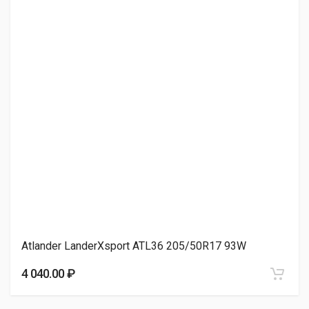
4 110.00 ₽
Sonix XSPORT S8 205/50R17 93W
4 150.00 ₽
Rapid P609 205/50R17 93W
4 160.00 ₽
Atlander LanderXsport ATL36 205/50R17 93W
Sunfull SF-888 205/50R17 93W
4 040.00 ₽
4 280.00 ₽