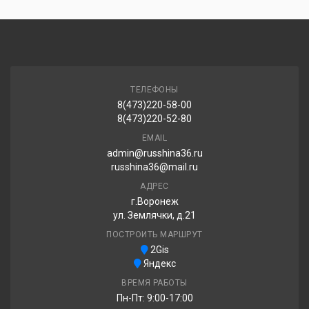
Sonix Prime A/S 205/50R17 93W
4 340.00 ₽
ТЕЛЕФОНЫ
8(473)220-58-00
Barez OPTI RIDE Р685 205/50R17 93W
8(473)220-52-80
4 400.00 ₽
EMAIL
admin@russhina36.ru
russhina36@mail.ru
АДРЕС
Three A P606 205/50R17 93W
г.Воронеж
ул. Землячки, д.21
4 550.00 ₽
ПОСТРОИТЬ МАРШРУТ
2Gis
Яндекс
ВРЕМЯ РАБОТЫ
Пн-Пт: 9:00-17:00