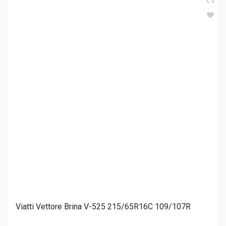
Yokohama iceGuard Studless G075 215/65R16C 109/107Q
8 350.00 ₽
НШЗ Trace Ice (НК-530) 215/65R16C 109/107R
9 670.00 ₽
Cordiant Business CW-2 215/65R16C 109/107Q
10 240.00 ₽
Viatti Vettore Brina V-525 215/65R16C 109/107R
Attar W03 215/65R16C 109/107R