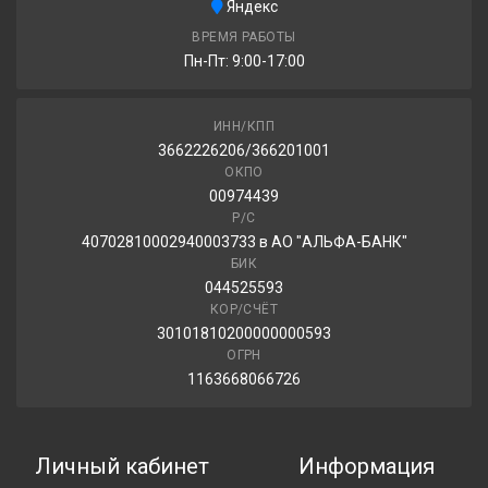
Ikon Tyres Autograph Snow C3 215/65R16C 109/107R
Яндекс
ВРЕМЯ РАБОТЫ
13 960.00 ₽
Пн-Пт: 9:00-17:00
ИНН/КПП
Ikon Tyres Hakkapeliitta C3 215/65R16C 109/107R
3662226206/366201001
ОКПО
15 520.00 ₽
00974439
Р/С
40702810002940003733 в АО "АЛЬФА-БАНК"
БИК
044525593
КОР/СЧЁТ
30101810200000000593
ОГРН
1163668066726
Личный кабинет
Информация