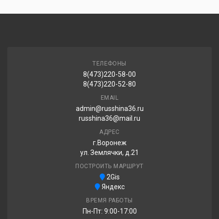
LingLong Comfort Master 235/60R16 100H
6 090.00 ₽
ТЕЛЕФОНЫ
8(473)220-58-00
TORQUE TQ-HT701 235/60R16 100H
8(473)220-52-80
6 340.00 ₽
EMAIL
admin@russhina36.ru
russhina36@mail.ru
АДРЕС
Sailun Atrezzo Elite 235/60R16 100W
г.Воронеж
ул. Землячки, д.21
6 700.00 ₽
ПОСТРОИТЬ МАРШРУТ
2Gis
Яндекс
ВРЕМЯ РАБОТЫ
Пн-Пт: 9:00-17:00