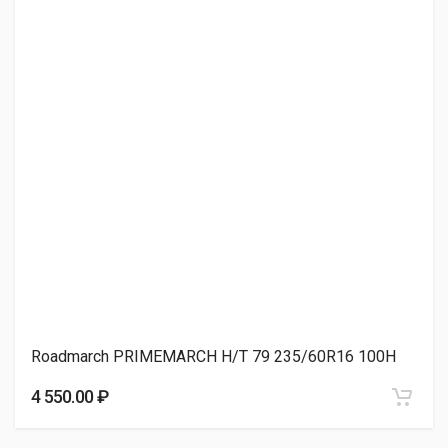
4 920.00 ₽
Sonix PRIMEMARCH H/T 79 235/60R16 100H
5 150.00 ₽
TRACMAX X-Privilo TX9 235/60R16 100H
5 350.00 ₽
Roadmarch PRIMEMARCH H/T 79 235/60R16 100H
Dynamo STREET-H MU02 235/60R16 100V
4 550.00 ₽
6 050.00 ₽