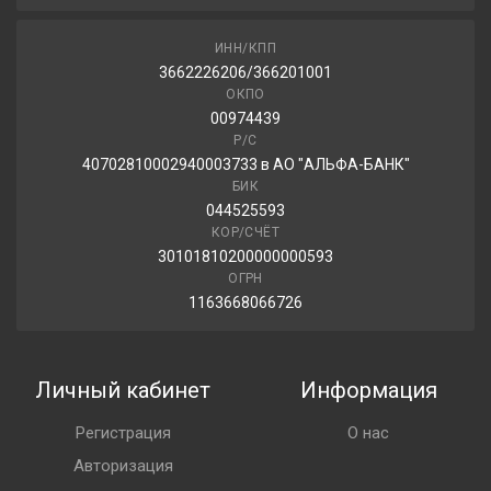
ИНН/КПП
3662226206/366201001
ОКПО
00974439
Р/С
40702810002940003733 в АО "АЛЬФА-БАНК"
БИК
044525593
КОР/СЧЁТ
30101810200000000593
ОГРН
1163668066726
Личный кабинет
Информация
Регистрация
О нас
Авторизация