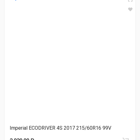
ARDUZZA EPOCH NUOVO HP 215/60R16 95V
3 950.00 ₽
Roadmarch PRIMESTAR 66 215/60R16 99H
4 040.00 ₽
Sonix ECOPRO 99 215/60R16 95V
4 040.00 ₽
Imperial ECODRIVER 4S 2017 215/60R16 99V