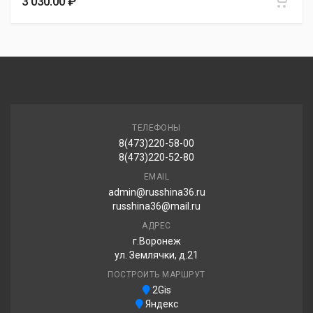
3 030.00 ₽
ТЕЛЕФОНЫ
8(473)220-58-00
8(473)220-52-80
EMAIL
admin@russhina36.ru
russhina36@mail.ru
АДРЕС
г.Воронеж
ул. Землячки, д.21
ПОСТРОИТЬ МАРШРУТ
2Gis
Яндекс