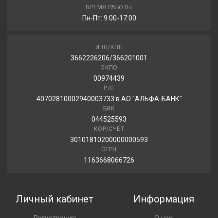
ВРЕМЯ РАБОТЫ
Пн-Пт: 9:00-17:00
ИНН/КПП
3662226206/366201001
ОКПО
00974439
Р/С
40702810002940003733 в АО "АЛЬФА-БАНК"
БИК
044525593
КОР/СЧЁТ
30101810200000000593
ОГРН
1163668066726
Личный кабинет
Информация