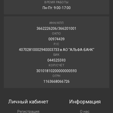
CONTYRE ARCTIC ICE 2 205/55R16 91T
ВРЕМЯ РАБОТЫ
Пн-Пт: 9:00-17:00
4 180.00 ₽
ИНН/КПП
3662226206/366201001
ОКПО
00974439
Р/С
40702810002940003733 в АО "АЛЬФА-БАНК"
БИК
044525593
КОР/СЧЁТ
30101810200000000593
ОГРН
1163668066726
Личный кабинет
Информация
Регистрация
О нас