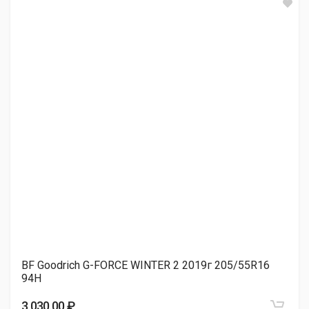
Lanvigator Ice Land Max 205/55R16 91S
3 610.00 ₽
Sonix SNOWROVER 868 205/55R16 91H
3 690.00 ₽
TORQUE TQ022 205/55R16 91H
3 990.00 ₽
BF Goodrich G-FORCE WINTER 2 2019г 205/55R16
Cordiant WINTER DRIVE PW-1 (уценка 2022-2023)
94H
205/55R16 94T
3 030.00 ₽
3 990.00 ₽