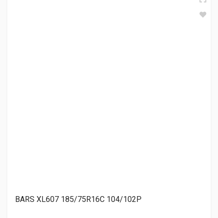
Nortec (АШК) Forward Professional 301 185/75R16C
104/102R
5 190.00 ₽
Landsail LSV88+ 185/75R16C 100/97S
5 440.00 ₽
НШЗ Trace (НК-135) 185/75R16C 104/102R
5 620.00 ₽
BARS XL607 185/75R16C 104/102P
Nortec (АШК) Forward Professional 156 185/75R16C