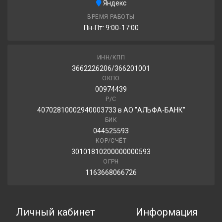
Яндекс
ВРЕМЯ РАБОТЫ
Пн-Пт: 9:00-17:00
ИНН/КПП
3662226206/366201001
ОКПО
00974439
Р/С
40702810002940003733 в АО "АЛЬФА-БАНК"
БИК
044525593
КОР/СЧЁТ
30101810200000000593
ОГРН
1163668066726
Личный кабинет
Информация