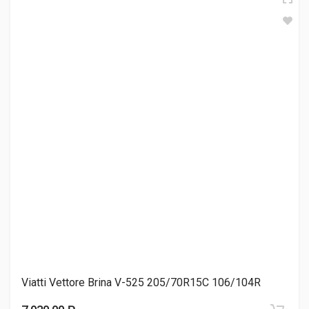
НШЗ Trace Ice (НК-530) 205/70R15C 106/104R
8 730.00 ₽
Cordiant Business CW-2 205/70R15C 106/104Q
9 460.00 ₽
Viatti Vettore Inverno V-524 205/70R15C 106/104R
9 600.00 ₽
Viatti Vettore Brina V-525 205/70R15C 106/104R
Torero (Matador) MPS500 205/70R15C 106/104R