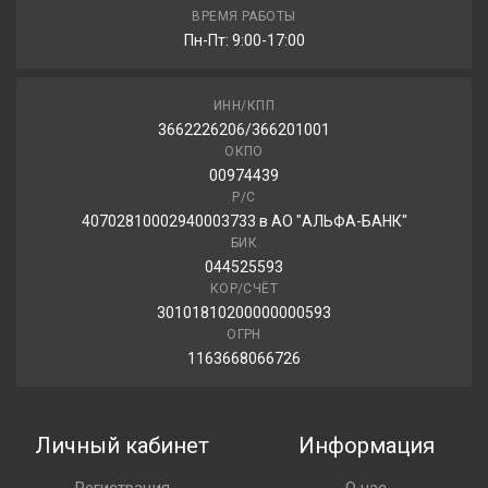
Ikon Tyres Autograph Snow C4 205/70R15C 106/104R
ВРЕМЯ РАБОТЫ
Пн-Пт: 9:00-17:00
12 970.00 ₽
ИНН/КПП
3662226206/366201001
Ikon Tyres Autograph Ice C4 205/70R15C 106/104R
ОКПО
00974439
13 870.00 ₽
Р/С
40702810002940003733 в АО "АЛЬФА-БАНК"
БИК
044525593
КОР/СЧЁТ
30101810200000000593
ОГРН
1163668066726
Личный кабинет
Информация