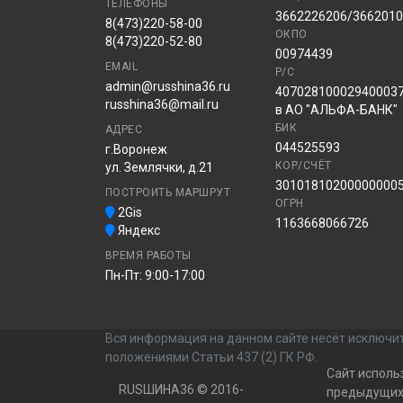
ТЕЛЕФОНЫ
3662226206/366201
8(473)220-58-00
ОКПО
8(473)220-52-80
00974439
EMAIL
Р/С
admin@russhina36.ru
40702810002940003
russhina36@mail.ru
в АО "АЛЬФА-БАНК"
БИК
АДРЕС
044525593
г.Воронеж
КОР/СЧЁТ
ул. Землячки, д.21
30101810200000000
ПОСТРОИТЬ МАРШРУТ
ОГРН
2Gis
1163668066726
Яндекс
ВРЕМЯ РАБОТЫ
Пн-Пт: 9:00-17:00
Вся информация на данном сайте несёт исключит
положениями Статьи 437 (2) ГК РФ.
Сайт исполь
RUSШИНА36 © 2016-
предыдущих 