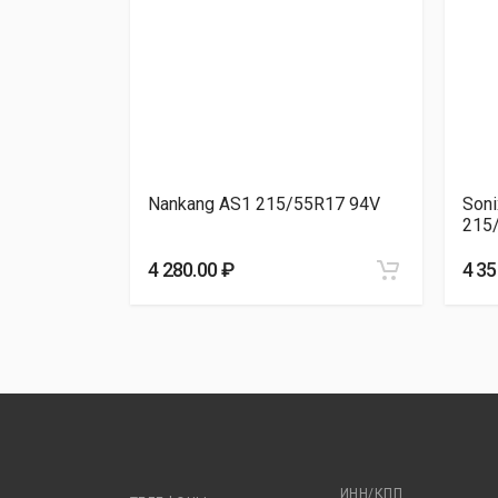
Massimo OTTIMA P
LUS
Nankang AS1 215/55R17 94V
Son
215
4 280.00 ₽
4 35
ИНН/КПП