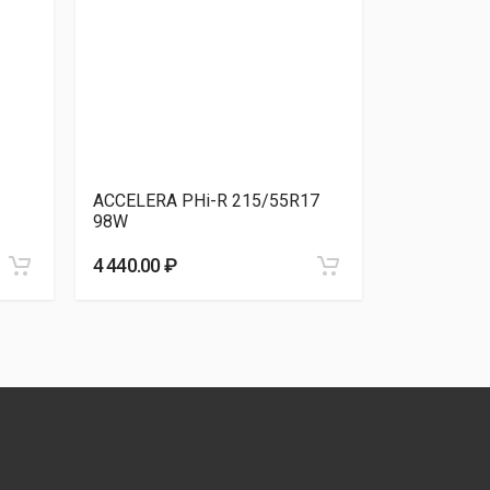
ACCELERA PHi-R 215/55R17
Massimo 
98W
215/55R17
4 440.00 ₽
4 480.00 ₽