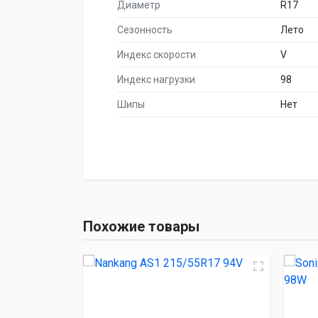
Диаметр
R17
Сезонность
Лето
Индекс скорости
V
Индекс нагрузки
98
Шипы
Нет
НАИМЕНОВА
Nankang AS1 
Похожие товары
Sonix PRIME UHP 
Sonix PRIMESTAR 
ACCELERA PHi-R