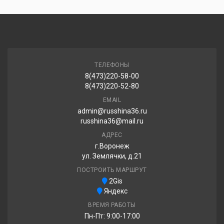
НШЗ Кама Breeze (НК-132) 195/65R15 91H
3 260.00 ₽
ТЕЛЕФОНЫ
8(473)220-58-00
8(473)220-52-80
EMAIL
admin@russhina36.ru
russhina36@mail.ru
АДРЕС
г.Воронеж
ул. Землячки, д.21
ПОСТРОИТЬ МАРШРУТ
2Gis
Яндекс
ВРЕМЯ РАБОТЫ
Пн-Пт: 9:00-17:00