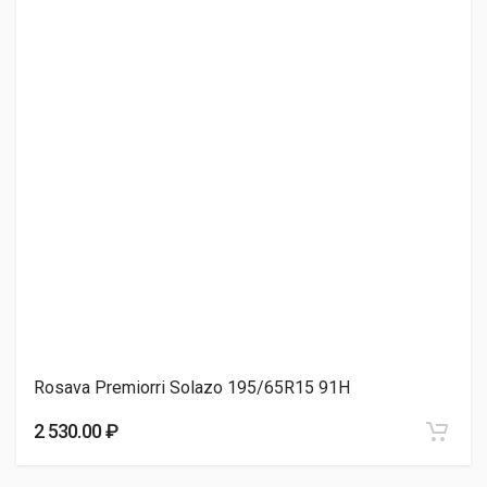
3 120.00 ₽
Cordiant Tunga Zodiak 2 195/65R15 95T
3 240.00 ₽
Sonix ECOPRO 99 195/65R15 91V
3 250.00 ₽
Rosava Premiorri Solazo 195/65R15 91H
НШЗ Кама-365 (НК-241) 195/65R15 91H
2 530.00 ₽
3 260.00 ₽