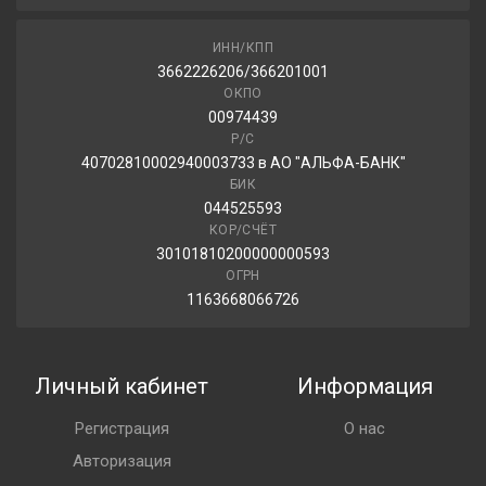
ИНН/КПП
3662226206/366201001
ОКПО
00974439
Р/С
40702810002940003733 в АО "АЛЬФА-БАНК"
БИК
044525593
КОР/СЧЁТ
30101810200000000593
ОГРН
1163668066726
Личный кабинет
Информация
Регистрация
О нас
Авторизация