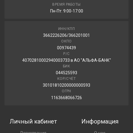
Белшина Бел-274 185/70R14 88T
ВРЕМЯ РАБОТЫ
Пн-Пт: 9:00-17:00
3 390.00 ₽
ИНН/КПП
3662226206/366201001
ОКПО
00974439
Р/С
40702810002940003733 в АО "АЛЬФА-БАНК"
БИК
044525593
КОР/СЧЁТ
30101810200000000593
ОГРН
1163668066726
Личный кабинет
Информация