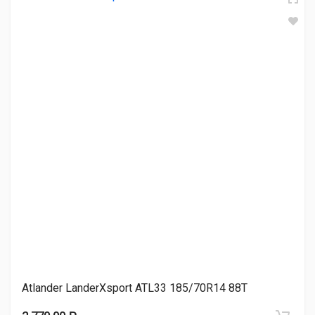
BARS SOLARFLEXX 185/70R14 88H
2 780.00 ₽
Sonix ECOPRO 99 185/70R14 88T
2 990.00 ₽
LingLong Green-Max Eco Touring 185/70R14 88T
3 040.00 ₽
Atlander LanderXsport ATL33 185/70R14 88T
TRACMAX X-Privilo TX5 185/70R14 88T