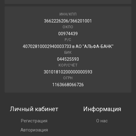
ИНН/КПП
3662226206/366201001
ОКПО
00974439
Р/С
40702810002940003733 в АО "АЛЬФА-БАНК"
БИК
044525593
КОР/СЧЁТ
30101810200000000593
ОГРН
1163668066726
Личный кабинет
Информация
Регистрация
О нас
Авторизация