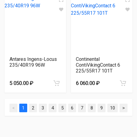
Antares Ingens-Locus
Continental
235/40R19 96W
ContiVikingContact 6
225/55R17 101T
5 050.00 ₽
6 060.00 ₽
<
1
2
3
4
5
6
7
8
9
10
>