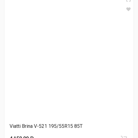
Sailun Ice Blazer Arctic 195/55R15 85H
4 150.00 ₽
Ikon Tyres NORDMAN RS2 (2019) 195/55R15 89R
4 480.00 ₽
Cordiant NORDWAY 3 195/55R15 89Q
4 650.00 ₽
Viatti Brina V-521 195/55R15 85T
Cordiant NORDWAY 3 195/55R15 89Q