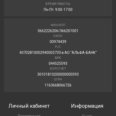
Laufenn i-Fit Ice LW71 195/55R15 89T
ВРЕМЯ РАБОТЫ
Пн-Пт: 9:00-17:00
5 070.00 ₽
ИНН/КПП
3662226206/366201001
ОКПО
00974439
Р/С
40702810002940003733 в АО "АЛЬФА-БАНК"
БИК
044525593
КОР/СЧЁТ
30101810200000000593
ОГРН
1163668066726
Личный кабинет
Информация