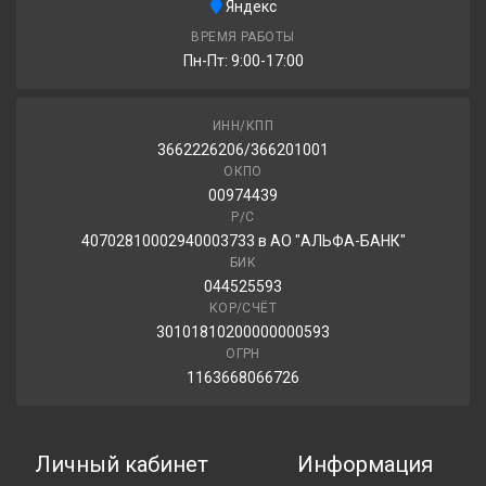
Arrivo ICE CLAW ARW8 235/55R18 104T
Яндекс
ВРЕМЯ РАБОТЫ
9 200.00 ₽
Пн-Пт: 9:00-17:00
ИНН/КПП
Sailun Ice Blazer WST3 235/55R18 100T
3662226206/366201001
ОКПО
9 400.00 ₽
00974439
Р/С
40702810002940003733 в АО "АЛЬФА-БАНК"
БИК
044525593
КОР/СЧЁТ
30101810200000000593
ОГРН
1163668066726
Личный кабинет
Информация