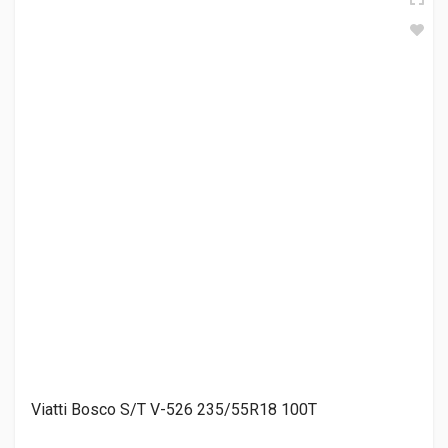
Torero MP93 NORDICCA 235/55R18 104H
7 070.00 ₽
Lanvigator Ice Spider II 235/55R18 104T
7 470.00 ₽
LingLong GREEN-Max Winter Ice I-15 SUV 235/55R18 100T
7 570.00 ₽
Viatti Bosco S/T V-526 235/55R18 100T
Delmax ULTIMA ICE 235/55R18 104T