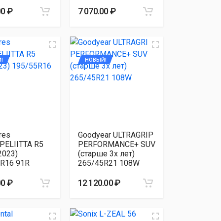
00 ₽
7 070.00 ₽
!
НОВЫЙ!
res
Goodyear ULTRAGRIP
PELIITTA R5
PERFORMANCE+ SUV
2023)
(старше 3х лет)
R16 91R
265/45R21 108W
00 ₽
12 120.00 ₽