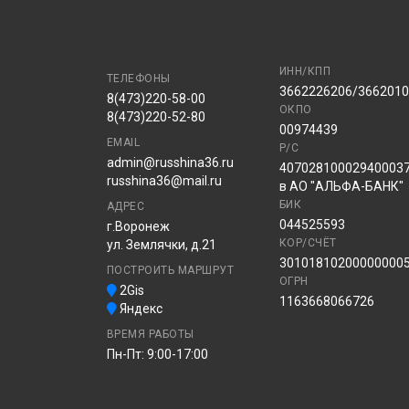
ИНН/КПП
ТЕЛЕФОНЫ
3662226206/366201
8(473)220-58-00
ОКПО
8(473)220-52-80
00974439
EMAIL
Р/С
admin@russhina36.ru
40702810002940003
russhina36@mail.ru
в АО "АЛЬФА-БАНК"
БИК
АДРЕС
044525593
г.Воронеж
КОР/СЧЁТ
ул. Землячки, д.21
30101810200000000
ПОСТРОИТЬ МАРШРУТ
ОГРН
2Gis
1163668066726
Яндекс
ВРЕМЯ РАБОТЫ
Пн-Пт: 9:00-17:00