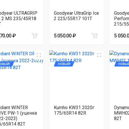
odyear ULTRAGRIP
Goodyear UltraGrip Ice
Goodyea
E 2 MS 235/45R18
2 225/55R17 101T
Perfor
T
215/55
070.00 ₽
5 050.00 ₽
5 050.
ОВЫЙ!
НОВЫЙ!
НОВЫЙ
rdiant WINTER
Kumho KW31 2020г
Dynam
IVE PW-1 (уценка
175/65R14 82R
MWH02
22-2023)
82T
5/65R14 82T