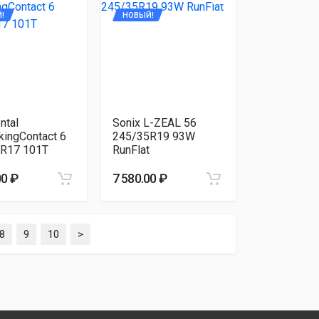
!
НОВЫЙ!
ntal
Sonix L-ZEAL 56
kingContact 6
245/35R19 93W
R17 101T
RunFlat
00 ₽
7 580.00 ₽
8
9
10
>