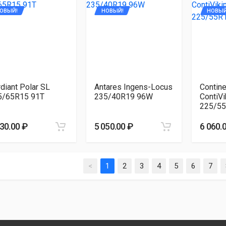
ОВЫЙ!
НОВЫЙ!
НОВЫЙ
diant Polar SL
Antares Ingens-Locus
Contine
5/65R15 91T
235/40R19 96W
ContiVi
225/55
530.00 ₽
5 050.00 ₽
6 060.
<
1
2
3
4
5
6
7