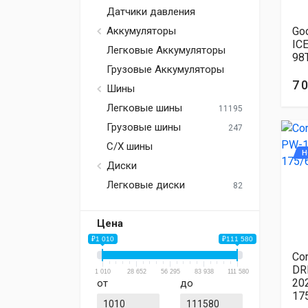
Датчики давления
Go
Аккумуляторы
IC
Легковые Аккумуляторы
98
Грузовые Аккумуляторы
7 
Шины
Легковые шины
11195
Грузовые шины
247
С/Х шины
Н
Диски
Легковые диски
82
Цена
₽1 010
₽111 580
Co
DR
1 010
28 652
56 295
83 938
111 580
20
от
до
17