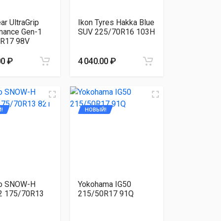
r UltraGrip
Ikon Tyres Hakka Blue
mance Gen-1
SUV 225/70R16 103H
R17 98V
00 ₽
4 040.00 ₽
!
НОВЫЙ!
o SNOW-H
Yokohama IG50
 175/70R13
215/50R17 91Q