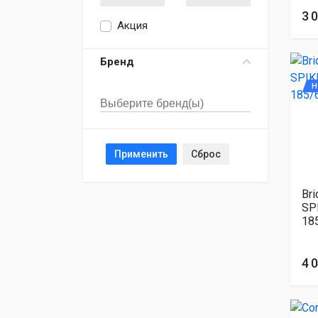
3 
Акция
Бренд
Н
Применить
Сброс
Br
SP
18
4 