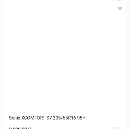
TRACMAX X-Privilo TX5 205/65R16 95H
4 130.00 ₽
Белшина БЕЛ-270 ARTMOTION NEW 205/65R16 95H
4 140.00 ₽
LingLong Comfort Master 205/65R16 95H
4 350.00 ₽
Sonix XCOMFORT S7 205/65R16 95H
Cordiant BUSINESS CA-1 (2023) 205/65R16 107/105R