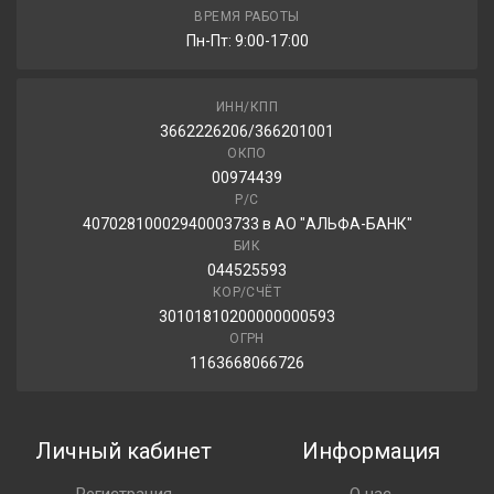
ВРЕМЯ РАБОТЫ
Пн-Пт: 9:00-17:00
ИНН/КПП
3662226206/366201001
ОКПО
00974439
Р/С
40702810002940003733 в АО "АЛЬФА-БАНК"
БИК
044525593
КОР/СЧЁТ
30101810200000000593
ОГРН
1163668066726
Личный кабинет
Информация