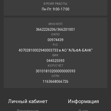
ВРЕМЯ РАБОТЫ
Пн-Пт: 9:00-17:00
ИНН/КПП
3662226206/366201001
ОКПО
00974439
Р/С
40702810002940003733 в АО "АЛЬФА-БАНК"
БИК
044525593
КОР/СЧЁТ
30101810200000000593
ОГРН
1163668066726
Личный кабинет
Информация