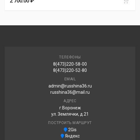
2 700.00 ₽
ТЕЛЕФОНЫ
8(473)220-58-00
8(473)220-52-80
EMAIL
admin@russhina36.ru
russhina36@mail.ru
АДРЕС
г.Воронеж
ул. Землячки, д.21
ПОСТРОИТЬ МАРШРУТ
2Gis
Яндекс