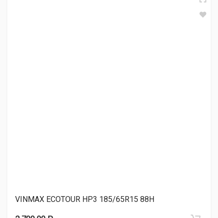
KAVIR TIRE КВ27 PERFECT 185/65R15 88H
2 930.00 ₽
VINMAX ECOTOUR HP3 185/65R15 88H