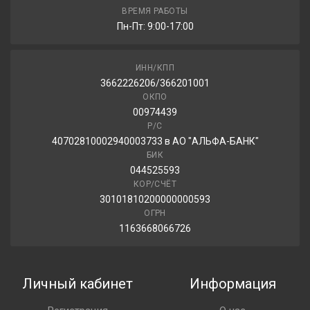
ВРЕМЯ РАБОТЫ
Пн-Пт: 9:00-17:00
ИНН/КПП
3662226206/366201001
ОКПО
00974439
Р/С
40702810002940003733 в АО "АЛЬФА-БАНК"
БИК
044525593
КОР/СЧЁТ
30101810200000000593
ОГРН
1163668066726
Личный кабинет
Информация