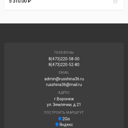
5 310.00 ₽
PACE ALVENTI 2024 235/45R19 99Y
6 070.00 ₽
ТЕЛЕФОНЫ
8(473)220-58-00
8(473)220-52-80
EMAIL
admin@russhina36.ru
russhina36@mail.ru
АДРЕС
г.Воронеж
ул. Землячки, д.21
ПОСТРОИТЬ МАРШРУТ
2Gis
Яндекс