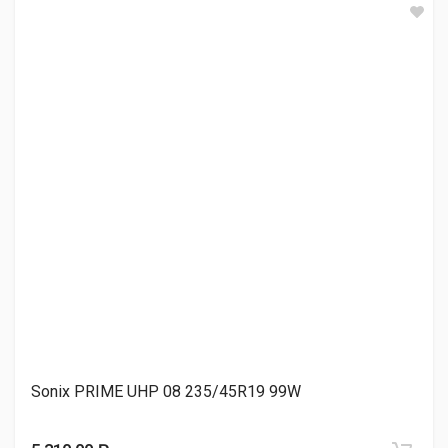
Atlander LanderXsport ATL36 235/45R19 99Y
5 370.00 ₽
Atlander LANDER ALL SEASON ATL55 235/45R19 99W
5 580.00 ₽
Sonix XSPORT S8 235/45R19 99W
5 800.00 ₽
Sonix PRIME UHP 08 235/45R19 99W
TORQUE TQ-HP701 235/45R19 99W
5 890.00 ₽