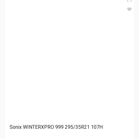
TRACMAX X-Privilo S500 295/35R21 107H
13 110.00 ₽
Hankook WINTER ICEPT EVO3 W330A 295/35R21 107V
20 980.00 ₽
Yokohama iceGuard Stud iG55 295/35R21 107T
23 810.00 ₽
Sonix WINTERXPRO 999 295/35R21 107H
Ikon Tyres Autograph Ice 9 SUV 295/35R21 107T