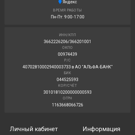
Яндекс
ВРЕМЯ РАБОТЫ
Пн-Пт: 9:00-17:00
ИНН/КПП
3662226206/366201001
ОКПО
00974439
Р/С
40702810002940003733 в АО "АЛЬФА-БАНК"
БИК
044525593
КОР/СЧЁТ
30101810200000000593
ОГРН
1163668066726
Личный кабинет
Информация